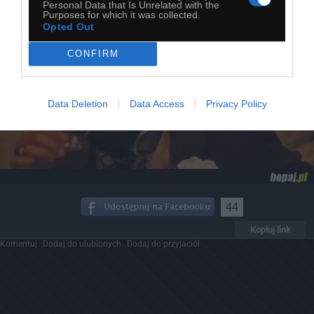
Personal Data that Is Unrelated with the
Purposes for which it was collected.
Opted Out
CONFIRM
Data Deletion
Data Access
Privacy Policy
44
Kopiuj link
Komentuj
Dodaj do ulubionych
Dodaj do przyjaciół