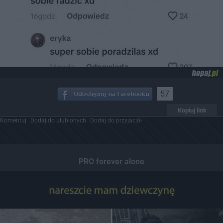
57
Kopiuj link
Komentuj
Dodaj do ulubionych
Dodaj do przyjaciół
PRO forever alone