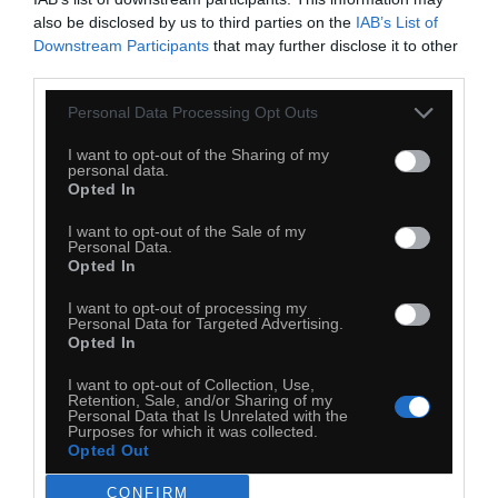
also be disclosed by us to third parties on the
IAB’s List of
Downstream Participants
that may further disclose it to other
third parties.
Personal Data Processing Opt Outs
I want to opt-out of the Sharing of my
personal data.
Opted In
23
I want to opt-out of the Sale of my
Personal Data.
Opted In
Kopiuj link
Komentuj
Dodaj do ulubionych
Dodaj do przyjaciół
I want to opt-out of processing my
Personal Data for Targeted Advertising.
Opted In
Tak było
I want to opt-out of Collection, Use,
Retention, Sale, and/or Sharing of my
Personal Data that Is Unrelated with the
Purposes for which it was collected.
Opted Out
CONFIRM