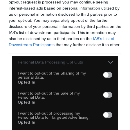
opt-out request is processed you may continue seeing
interest-based ads based on personal information utilized by
us or personal information disclosed to third parties prior to
your opt-out. You may separately opt-out of the further
disclosure of your personal information by third parties on the
IAB’s list of downstream participants. This information may
56
also be disclosed by us to third parties on the
IAB’s List of
Downstream Participants
that may further disclose it to other
Kopiuj link
third parties.
Komentuj
Dodaj do ulubionych
Dodaj do przyjaciół
Personal Data Processing Opt Outs
I want to opt-out of the Sharing of my
personal data.
Opted In
I want to opt-out of the Sale of my
Personal Data.
Opted In
I want to opt-out of processing my
Personal Data for Targeted Advertising.
Opted In