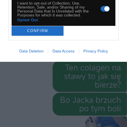
I want to opt-out of Collection, Use,
Retention, Sale, and/or Sharing of my
Personal Data that Is Unrelated with the
Purposes for which it was collected.
Opted Out
CONFIRM
Kolagen
Data Deletion
Data Access
Privacy Policy