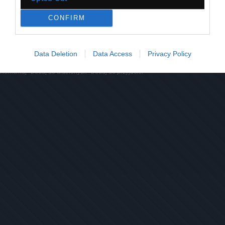
CONFIRM
21
Data Deletion
Data Access
Privacy Policy
Kopiuj link
Komentuj
Dodaj do ulubionych
Dodaj do przyjaciół