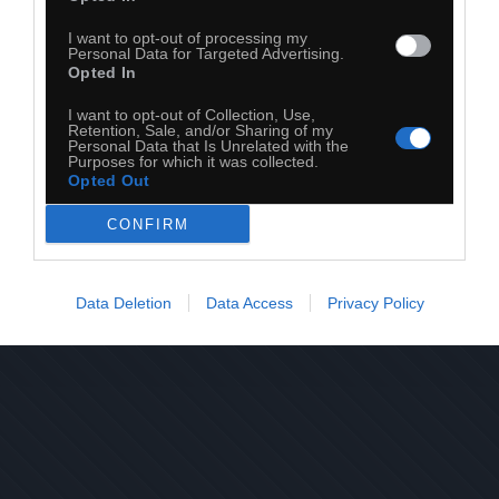
I want to opt-out of processing my
Personal Data for Targeted Advertising.
Opted In
I want to opt-out of Collection, Use,
Retention, Sale, and/or Sharing of my
Personal Data that Is Unrelated with the
Purposes for which it was collected.
28
Opted Out
Kopiuj link
CONFIRM
Komentuj
Dodaj do ulubionych
Dodaj do przyjaciół
Data Deletion
Data Access
Privacy Policy