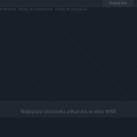
Kopiuj link
Komentuj
Dodaj do ulubionych
Dodaj do przyjaciół
Najlepsza cieszynka piłkarska w stylu WWE