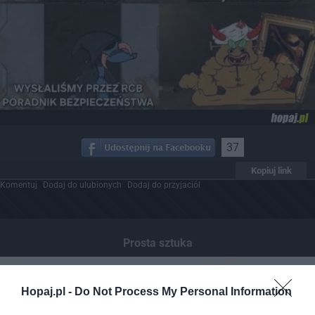
37
Kopiuj link
Komentuj
Dodaj do ulubionych
Dodaj do przyjaciół
Prosta sztuka
Hopaj.pl -
Do Not Process My Personal Information