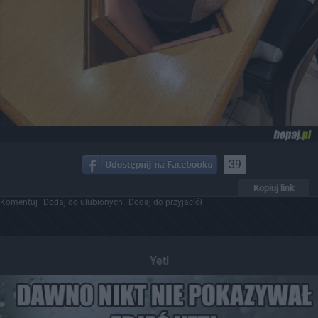
39
Kopiuj link
Komentuj
Dodaj do ulubionych
Dodaj do przyjaciół
Yeti