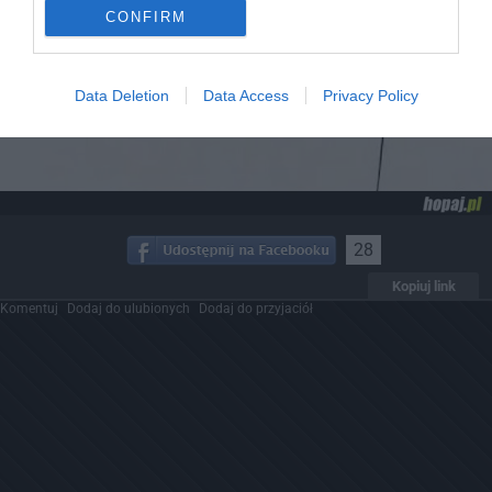
CONFIRM
Data Deletion
Data Access
Privacy Policy
28
Kopiuj link
Komentuj
Dodaj do ulubionych
Dodaj do przyjaciół