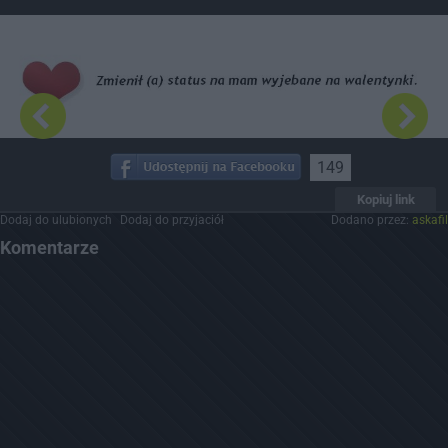
Dodaj hopa
149
Kopiuj link
Dodaj do ulubionych
Dodaj do przyjaciół
Dodano przez:
askafil
Komentarze