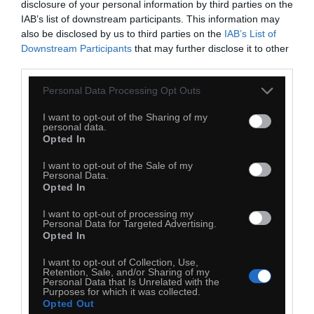
disclosure of your personal information by third parties on the
IAB’s list of downstream participants. This information may
also be disclosed by us to third parties on the
IAB’s List of
Downstream Participants
that may further disclose it to other
third parties.
Personal Data Processing Opt Outs
I want to opt-out of the Sharing of my
25
personal data.
Opted In
Kopiuj link
Komentuj
Dodaj do ulubionych
Dodaj do przyjaciół
I want to opt-out of the Sale of my
Personal Data.
Opted In
I want to opt-out of processing my
Personal Data for Targeted Advertising.
Opted In
I want to opt-out of Collection, Use,
Retention, Sale, and/or Sharing of my
Personal Data that Is Unrelated with the
Purposes for which it was collected.
Opted Out