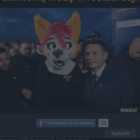
20
Kopiuj link
Komentuj
Dodaj do ulubionych
Dodaj do przyjaciół