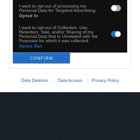
I want to opt-out of processing my
Personal Data for Targeted Advertising.
Opted In
I want to opt-out of Collection, Use,
Retention, Sale, and/or Sharing of my
20
Personal Data that Is Unrelated with the
Purposes for which it was collected.
Kopiuj link
Opted Out
Komentuj
Dodaj do ulubionych
Dodaj do przyjaciół
CONFIRM
Data Deletion
Data Access
Privacy Policy