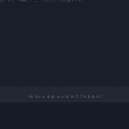
Komentuj
Dodaj do ulubionych
Dodaj do przyjaciół
Ekstremalny nokaut w MMA kobiet