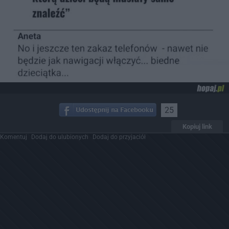
25
Kopiuj link
Komentuj
Dodaj do ulubionych
Dodaj do przyjaciół