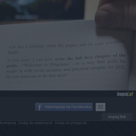
32
Kopiuj link
Komentuj
Dodaj do ulubionych
Dodaj do przyjaciół