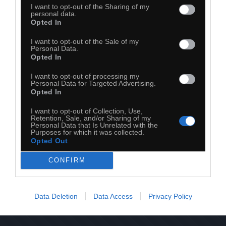
I want to opt-out of the Sharing of my
personal data.
Opted In
I want to opt-out of the Sale of my
Personal Data.
Opted In
I want to opt-out of processing my
Personal Data for Targeted Advertising.
Opted In
I want to opt-out of Collection, Use,
Retention, Sale, and/or Sharing of my
Personal Data that Is Unrelated with the
Purposes for which it was collected.
Opted Out
CONFIRM
31
Kopiuj link
Komentuj
Dodaj do ulubionych
Dodaj do przyjaciół
Data Deletion
Data Access
Privacy Policy