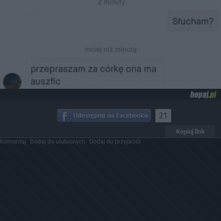
21
Kopiuj link
Komentuj
Dodaj do ulubionych
Dodaj do przyjaciół