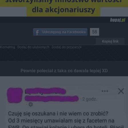
58
Kopiuj link
Komentuj
Dodaj do ulubionych
Dodaj do przyjaciół
Pewnie poleciał z taka co dawała lepiej XD