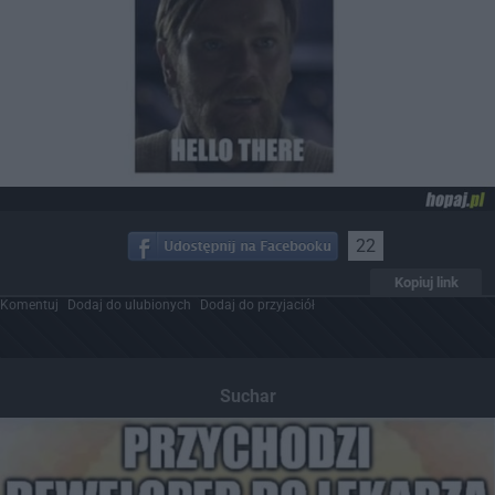
22
Kopiuj link
Komentuj
Dodaj do ulubionych
Dodaj do przyjaciół
Suchar