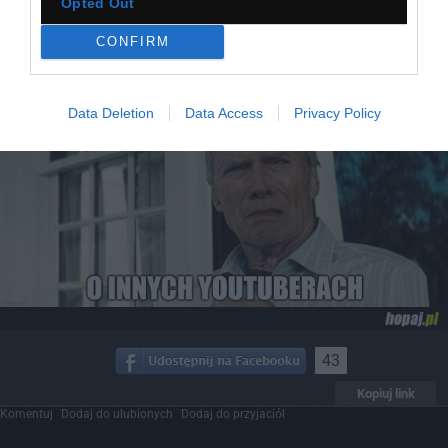
Opted Out
CONFIRM
Pudelek na youtube
Data Deletion
Data Access
Privacy Policy
43
Kopiuj link
Komentuj
Dodaj do ulubionych
Dodaj do przyjaciół