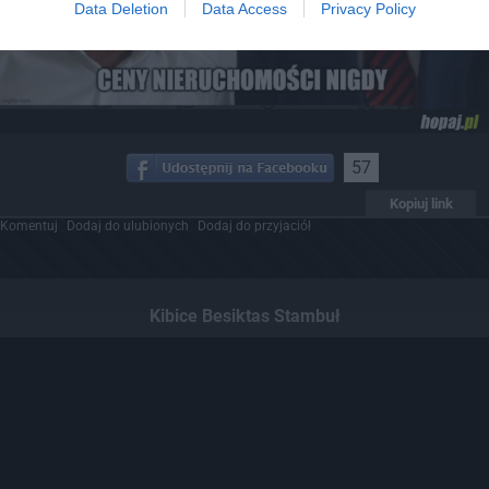
Data Deletion
Data Access
Privacy Policy
57
Kopiuj link
Komentuj
Dodaj do ulubionych
Dodaj do przyjaciół
Kibice Besiktas Stambuł