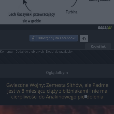
49
Kopiuj link
Komentuj
Dodaj do ulubionych
Dodaj do przyjaciół
Oglądałbym