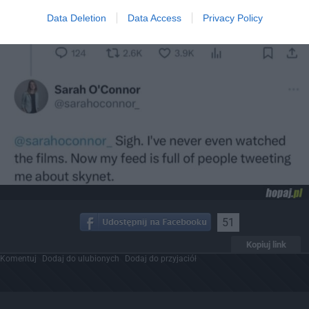
Data Deletion
Data Access
Privacy Policy
51
Kopiuj link
Komentuj
Dodaj do ulubionych
Dodaj do przyjaciół