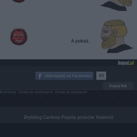
49
Kopiuj link
Komentuj
Dodaj do ulubionych
Dodaj do przyjaciół
Drybling Carlesa Puyola przeciw Valencii