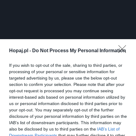
27
Hopaj.pl -
Do Not Process My Personal Information
Kopiuj link
Komentuj
Dodaj do ulubionych
Dodaj do przyjaciół
If you wish to opt-out of the sale, sharing to third parties, or
processing of your personal or sensitive information for
targeted advertising by us, please use the below opt-out
section to confirm your selection. Please note that after your
opt-out request is processed you may continue seeing
interest-based ads based on personal information utilized by
us or personal information disclosed to third parties prior to
your opt-out. You may separately opt-out of the further
disclosure of your personal information by third parties on the
IAB’s list of downstream participants. This information may
also be disclosed by us to third parties on the
IAB’s List of
Downstream Participants
that may further disclose it to other