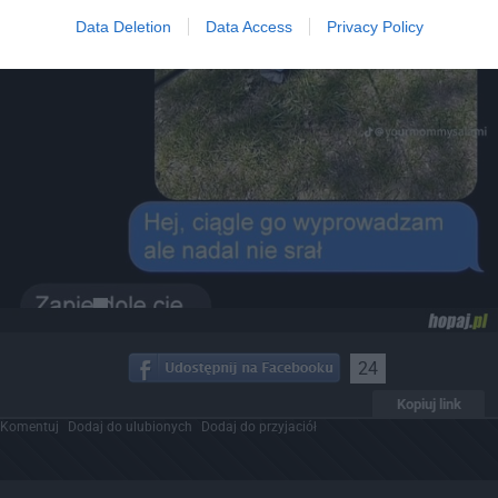
Data Deletion
Data Access
Privacy Policy
24
Kopiuj link
Komentuj
Dodaj do ulubionych
Dodaj do przyjaciół