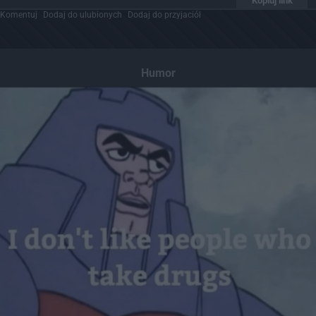
Kopiuj link
Komentuj
Dodaj do ulubionych
Dodaj do przyjaciół
Humor