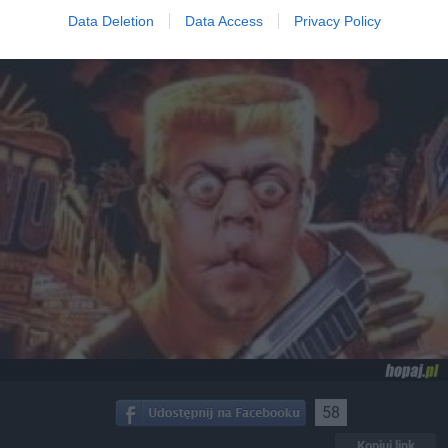
Data Deletion
Data Access
Privacy Policy
58
Kopiuj link