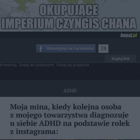
28
Kopiuj link
Komentuj
Dodaj do ulubionych
Dodaj do przyjaciół
ADHD