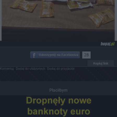
28
Kopiuj link
Komentuj
Dodaj do ulubionych
Dodaj do przyjaciół
Płaciłbym