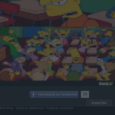
39
Kopiuj link
Komentuj
Dodaj do ulubionych
Dodaj do przyjaciół