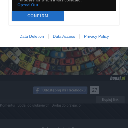
Opted Out
CONFIRM
Data Deletion
Data Access
Privacy Policy
27
Kopiuj link
Komentuj
Dodaj do ulubionych
Dodaj do przyjaciół