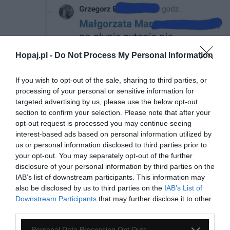
Hopaj.pl -
Do Not Process My Personal Information
If you wish to opt-out of the sale, sharing to third parties, or
processing of your personal or sensitive information for
targeted advertising by us, please use the below opt-out
section to confirm your selection. Please note that after your
opt-out request is processed you may continue seeing
20
interest-based ads based on personal information utilized by
us or personal information disclosed to third parties prior to
Kopiuj link
your opt-out. You may separately opt-out of the further
Komentuj
Dodaj do ulubionych
Dodaj do przyjaciół
disclosure of your personal information by third parties on the
IAB’s list of downstream participants. This information may
also be disclosed by us to third parties on the
IAB’s List of
No i dobrze
Downstream Participants
that may further disclose it to other
third parties.
Personal Data Processing Opt Outs