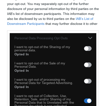
Pacific Rim - Main Theme
your opt-out. You may separately opt-out of the further
disclosure of your personal information by third parties on the
IAB’s list of downstream participants. This information may
also be disclosed by us to third parties on the
IAB’s List of
Downstream Participants
that may further disclose it to other
third parties.
Personal Data Processing Opt Outs
I want to opt-out of the Sharing of my
personal data.
Opted In
I want to opt-out of the Sale of my
Personal Data.
Opted In
0
I want to opt-out of processing my
Personal Data for Targeted Advertising.
Kopiuj link
Opted In
Komentuj
Dodaj do ulubionych
Dodaj do przyjaciół
I want to opt-out of Collection, Use,
Retention, Sale, and/or Sharing of my
Personal Data that Is Unrelated with the
Purposes for which it was collected.