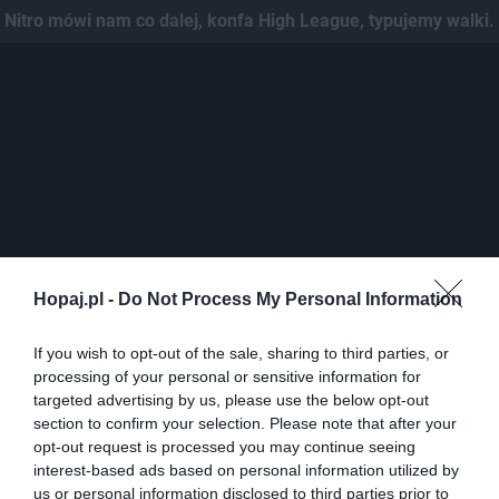
Nitro mówi nam co dalej, konfa High League, typujemy walki.
Hopaj.pl -
Do Not Process My Personal Information
If you wish to opt-out of the sale, sharing to third parties, or
0
processing of your personal or sensitive information for
Kopiuj link
targeted advertising by us, please use the below opt-out
Komentuj
Dodaj do ulubionych
Dodaj do przyjaciół
section to confirm your selection. Please note that after your
opt-out request is processed you may continue seeing
interest-based ads based on personal information utilized by
us or personal information disclosed to third parties prior to