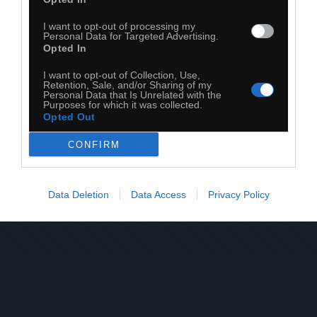
I want to opt-out of processing my
Personal Data for Targeted Advertising.
Opted In
I want to opt-out of Collection, Use,
Retention, Sale, and/or Sharing of my
Personal Data that Is Unrelated with the
Purposes for which it was collected.
Opted Out
0
CONFIRM
Kopiuj link
Komentuj
Dodaj do ulubionych
Dodaj do przyjaciół
Data Deletion
Data Access
Privacy Policy