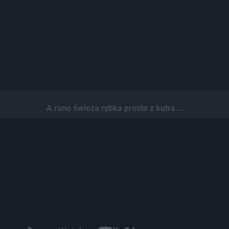
A rano świeża rybka prosto z kutra...