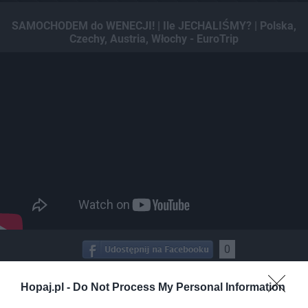
SAMOCHODEM do WENECJI! | Ile JECHALIŚMY? | Polska,
Czechy, Austria, Włochy - EuroTrip
0
Kopiuj link
Komentuj
Dodaj do ulubionych
Dodaj do przyjaciół
Hopaj.pl -
Do Not Process My Personal Information