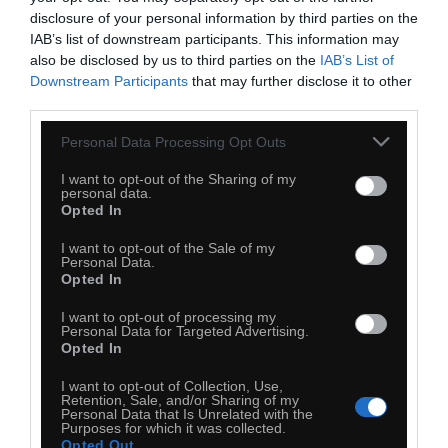
disclosure of your personal information by third parties on the
IAB’s list of downstream participants. This information may
also be disclosed by us to third parties on the
IAB’s List of
Downstream Participants
that may further disclose it to other
third parties.
Personal Data Processing Opt Outs
I want to opt-out of the Sharing of my
personal data.
Opted In
I want to opt-out of the Sale of my
Personal Data.
Opted In
0
I want to opt-out of processing my
Personal Data for Targeted Advertising.
Kopiuj link
Opted In
Komentuj
Dodaj do ulubionych
Dodaj do przyjaciół
I want to opt-out of Collection, Use,
Retention, Sale, and/or Sharing of my
Personal Data that Is Unrelated with the
Purposes for which it was collected.
Opted Out