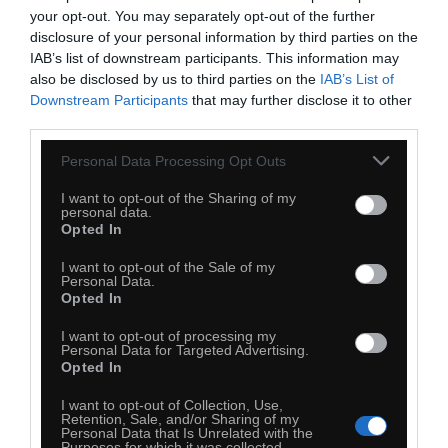
your opt-out. You may separately opt-out of the further
Udany obiadek
disclosure of your personal information by third parties on the
IAB’s list of downstream participants. This information may
also be disclosed by us to third parties on the
IAB’s List of
Downstream Participants
that may further disclose it to other
third parties.
Personal Data Processing Opt Outs
I want to opt-out of the Sharing of my
personal data.
Opted In
I want to opt-out of the Sale of my
Personal Data.
Opted In
0
I want to opt-out of processing my
Personal Data for Targeted Advertising.
Opted In
Kopiuj link
Komentuj
Dodaj do ulubionych
Dodaj do przyjaciół
I want to opt-out of Collection, Use,
Retention, Sale, and/or Sharing of my
Personal Data that Is Unrelated with the
Purposes for which it was collected.