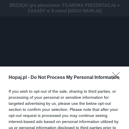
BRZDĘK! gra planszowa- FILMOWA PREZENTACJA +
ZASADY w 8 minut [ARGO NAWIJA]
Hopaj.pl -
Do Not Process My Personal Information
If you wish to opt-out of the sale, sharing to third parties, or
processing of your personal or sensitive information for
0
targeted advertising by us, please use the below opt-out
Kopiuj link
section to confirm your selection. Please note that after your
Komentuj
Dodaj do ulubionych
Dodaj do przyjaciół
opt-out request is processed you may continue seeing
interest-based ads based on personal information utilized by
us or personal information disclosed to third parties prior to