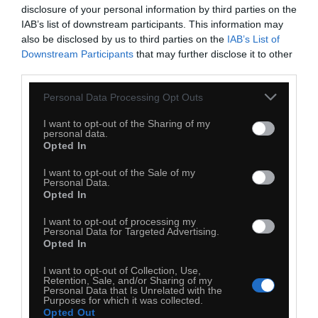
disclosure of your personal information by third parties on the
IAB’s list of downstream participants. This information may
also be disclosed by us to third parties on the
IAB’s List of
Downstream Participants
that may further disclose it to other
third parties.
Personal Data Processing Opt Outs
I want to opt-out of the Sharing of my
personal data.
Opted In
I want to opt-out of the Sale of my
Personal Data.
Opted In
0
I want to opt-out of processing my
Kopiuj link
Personal Data for Targeted Advertising.
Opted In
Komentuj
Dodaj do ulubionych
Dodaj do przyjaciół
I want to opt-out of Collection, Use,
Retention, Sale, and/or Sharing of my
Personal Data that Is Unrelated with the
Purposes for which it was collected.
Opted Out