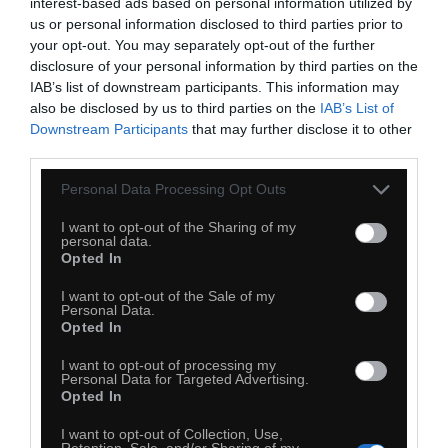
interest-based ads based on personal information utilized by
us or personal information disclosed to third parties prior to
your opt-out. You may separately opt-out of the further
10 Rzeczy, których nie wiesz o NASA
disclosure of your personal information by third parties on the
IAB’s list of downstream participants. This information may
also be disclosed by us to third parties on the
IAB’s List of
Downstream Participants
that may further disclose it to other
third parties.
Personal Data Processing Opt Outs
I want to opt-out of the Sharing of my
personal data.
Opted In
I want to opt-out of the Sale of my
Personal Data.
Opted In
0
I want to opt-out of processing my
Personal Data for Targeted Advertising.
Kopiuj link
Opted In
Komentuj
Dodaj do ulubionych
Dodaj do przyjaciół
I want to opt-out of Collection, Use,
Retention, Sale, and/or Sharing of my