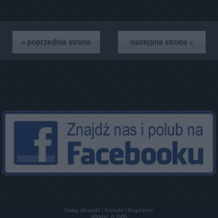
« poprzednia strona
następna strona »
Dodaj obrazek!
|
Kontakt
|
Regulamin
alltime: 0.1600