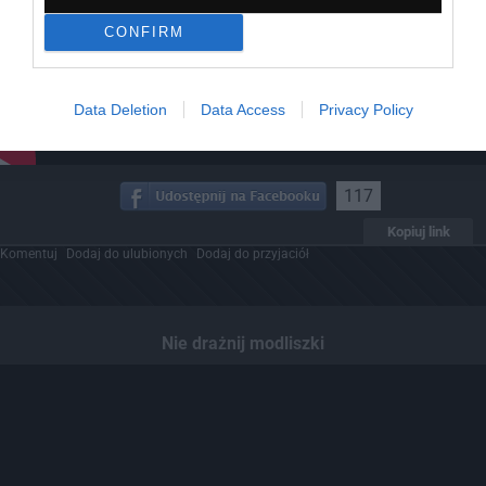
CONFIRM
Data Deletion
Data Access
Privacy Policy
117
Kopiuj link
Komentuj
Dodaj do ulubionych
Dodaj do przyjaciół
Nie drażnij modliszki