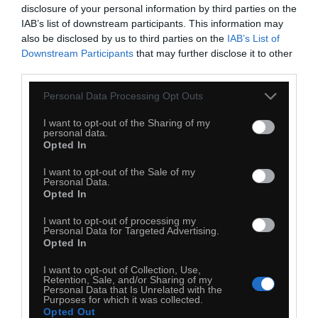
disclosure of your personal information by third parties on the
IAB’s list of downstream participants. This information may
also be disclosed by us to third parties on the
IAB’s List of
Downstream Participants
that may further disclose it to other
third parties.
Personal Data Processing Opt Outs
I want to opt-out of the Sharing of my
personal data.
Opted In
I want to opt-out of the Sale of my
Personal Data.
Opted In
I want to opt-out of processing my
Od samego patrzenia ciśnienie mi skacze
Personal Data for Targeted Advertising.
Opted In
I want to opt-out of Collection, Use,
Retention, Sale, and/or Sharing of my
Personal Data that Is Unrelated with the
Purposes for which it was collected.
Opted Out