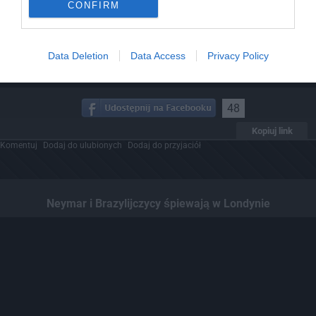
CONFIRM
Data Deletion
Data Access
Privacy Policy
48
Kopiuj link
Komentuj
Dodaj do ulubionych
Dodaj do przyjaciół
Neymar i Brazylijczycy śpiewają w Londynie