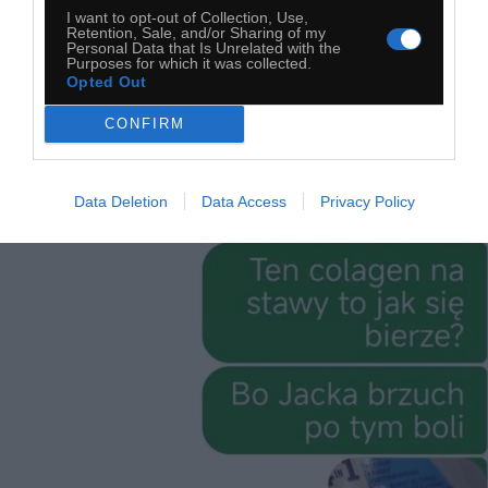
I want to opt-out of Collection, Use,
Retention, Sale, and/or Sharing of my
Personal Data that Is Unrelated with the
Purposes for which it was collected.
Opted Out
CONFIRM
Kolagen
Data Deletion
Data Access
Privacy Policy