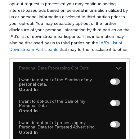
opt-out request is processed you may continue seeing
interest-based ads based on personal information utilized by
us or personal information disclosed to third parties prior to
your opt-out. You may separately opt-out of the further
disclosure of your personal information by third parties on the
IAB’s list of downstream participants. This information may
also be disclosed by us to third parties on the
IAB’s List of
56
Downstream Participants
that may further disclose it to other
Kopiuj link
third parties.
Komentuj
Dodaj do ulubionych
Dodaj do przyjaciół
Personal Data Processing Opt Outs
I want to opt-out of the Sharing of my
personal data.
Opted In
I want to opt-out of the Sale of my
Personal Data.
Opted In
I want to opt-out of processing my
Personal Data for Targeted Advertising.
Opted In