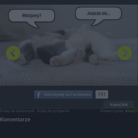
Dodaj hopa
191
Kopiuj link
Dodaj do ulubionych
Dodaj do przyjaciół
Dodano przez:
wicio21
Komentarze