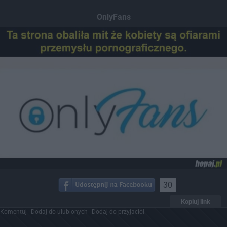
OnlyFans
30
Kopiuj link
Komentuj
Dodaj do ulubionych
Dodaj do przyjaciół