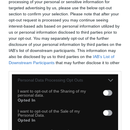
processing of your personal or sensitive information for
targeted advertising by us, please use the below opt-out
section to confirm your selection. Please note that after your
opt-out request is processed you may continue seeing
interest-based ads based on personal information utilized by
us or personal information disclosed to third parties prior to
your opt-out. You may separately opt-out of the further
disclosure of your personal information by third parties on the
IAB’s list of downstream participants. This information may
also be disclosed by us to third parties on the
IAB’s List of
Downstream Participants
that may further disclose it to other
third parties.
56
Personal Data Processing Opt Outs
Kopiuj link
Komentuj
Dodaj do ulubionych
Dodaj do przyjaciół
I want to opt-out of the Sharing of my
personal data.
Opted In
I want to opt-out of the Sale of my
Personal Data.
Opted In