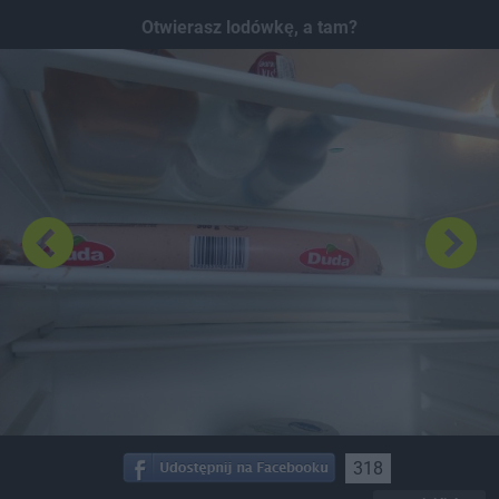
Dodaj hopa
Otwierasz lodówkę, a tam?
318