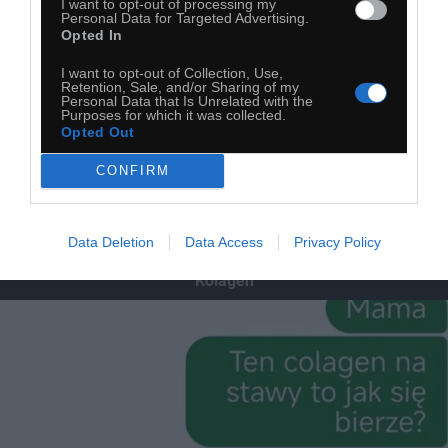
I want to opt-out of processing my
Personal Data for Targeted Advertising.
Opted In
I want to opt-out of Collection, Use,
Retention, Sale, and/or Sharing of my
Personal Data that Is Unrelated with the
Purposes for which it was collected.
Opted Out
CONFIRM
Data Deletion
Data Access
Privacy Policy
Kolagen