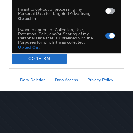
I want to opt-out of processing my
Personal Data for Targeted Advertising.
Opted In
I want to opt-out of Collection, Use,
Retention, Sale, and/or Sharing of my
Personal Data that Is Unrelated with the
28
Purposes for which it was collected.
Opted Out
Kopiuj link
Komentuj
Dodaj do ulubionych
Dodaj do przyjaciół
CONFIRM
Data Deletion
Data Access
Privacy Policy