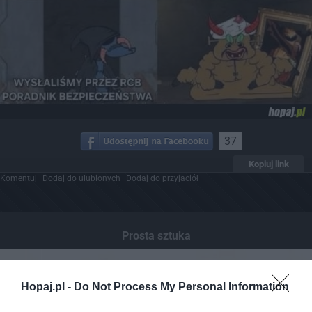
37
Kopiuj link
Komentuj
Dodaj do ulubionych
Dodaj do przyjaciół
Prosta sztuka
Hopaj.pl -
Do Not Process My Personal Information