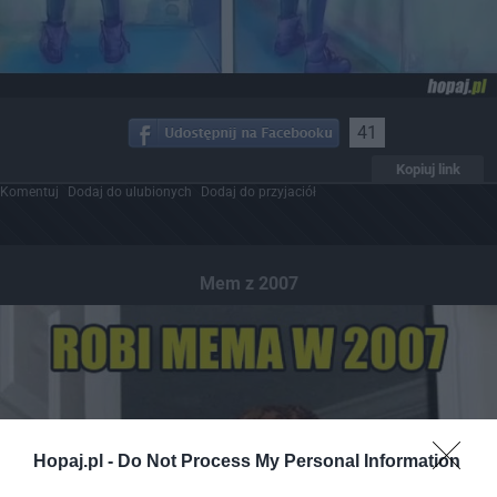
41
Kopiuj link
Komentuj
Dodaj do ulubionych
Dodaj do przyjaciół
Mem z 2007
Hopaj.pl -
Do Not Process My Personal Information