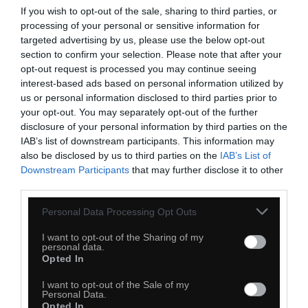
If you wish to opt-out of the sale, sharing to third parties, or
processing of your personal or sensitive information for
targeted advertising by us, please use the below opt-out
section to confirm your selection. Please note that after your
opt-out request is processed you may continue seeing
interest-based ads based on personal information utilized by
us or personal information disclosed to third parties prior to
your opt-out. You may separately opt-out of the further
disclosure of your personal information by third parties on the
IAB’s list of downstream participants. This information may
also be disclosed by us to third parties on the
IAB’s List of
Downstream Participants
that may further disclose it to other
third parties.
39
Personal Data Processing Opt Outs
Kopiuj link
I want to opt-out of the Sharing of my
personal data.
Komentuj
Dodaj do ulubionych
Dodaj do przyjaciół
Opted In
I want to opt-out of the Sale of my
Personal Data.
Opted In