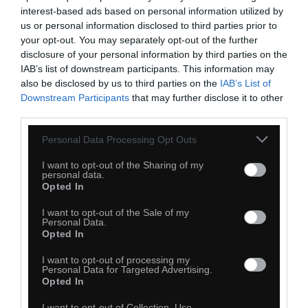
interest-based ads based on personal information utilized by
us or personal information disclosed to third parties prior to
your opt-out. You may separately opt-out of the further
disclosure of your personal information by third parties on the
IAB’s list of downstream participants. This information may
also be disclosed by us to third parties on the
IAB’s List of
Downstream Participants
that may further disclose it to other
third parties.
Personal Data Processing Opt Outs
I want to opt-out of the Sharing of my
personal data.
Opted In
I want to opt-out of the Sale of my
Personal Data.
25
Opted In
Kopiuj link
I want to opt-out of processing my
Komentuj
Dodaj do ulubionych
Dodaj do przyjaciół
Personal Data for Targeted Advertising.
Opted In
I want to opt-out of Collection, Use,