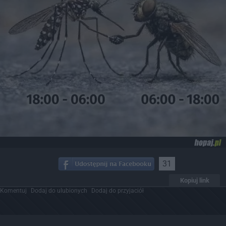
31
Kopiuj link
Komentuj
Dodaj do ulubionych
Dodaj do przyjaciół