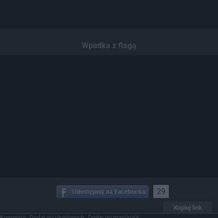
Wpadka z flagą
29
Kopiuj link
Komentuj
Dodaj do ulubionych
Dodaj do przyjaciół