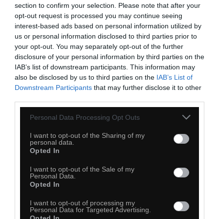
section to confirm your selection. Please note that after your
opt-out request is processed you may continue seeing
interest-based ads based on personal information utilized by
us or personal information disclosed to third parties prior to
your opt-out. You may separately opt-out of the further
disclosure of your personal information by third parties on the
IAB’s list of downstream participants. This information may
also be disclosed by us to third parties on the
IAB’s List of
Downstream Participants
that may further disclose it to other
56
third parties.
Kopiuj link
Komentuj
Dodaj do ulubionych
Dodaj do przyjaciół
Personal Data Processing Opt Outs
I want to opt-out of the Sharing of my
personal data.
Opted In
I want to opt-out of the Sale of my
Personal Data.
Opted In
I want to opt-out of processing my
Personal Data for Targeted Advertising.
Opted In