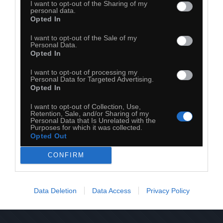
I want to opt-out of the Sharing of my
personal data.
Opted In
I want to opt-out of the Sale of my
Personal Data.
Opted In
I want to opt-out of processing my
Personal Data for Targeted Advertising.
Opted In
I want to opt-out of Collection, Use,
Retention, Sale, and/or Sharing of my
Personal Data that Is Unrelated with the
Purposes for which it was collected.
Opted Out
31
CONFIRM
Kopiuj link
Komentuj
Dodaj do ulubionych
Dodaj do przyjaciół
Data Deletion
Data Access
Privacy Policy