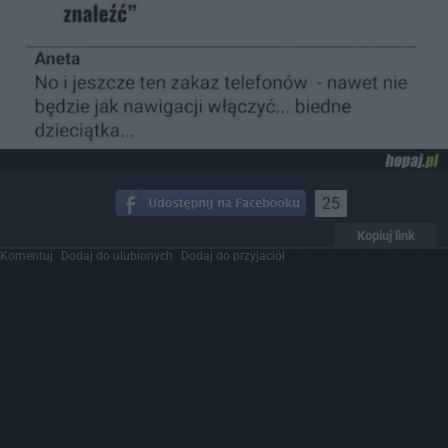
25
Kopiuj link
Komentuj
Dodaj do ulubionych
Dodaj do przyjaciół