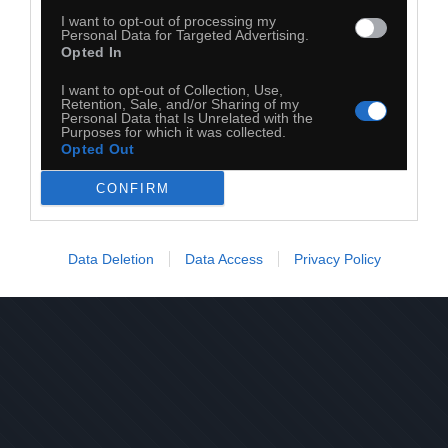
I want to opt-out of processing my
Personal Data for Targeted Advertising.
Opted In
I want to opt-out of Collection, Use,
Retention, Sale, and/or Sharing of my
20
Personal Data that Is Unrelated with the
Purposes for which it was collected.
Opted Out
Kopiuj link
Komentuj
Dodaj do ulubionych
Dodaj do przyjaciół
CONFIRM
Data Deletion
Data Access
Privacy Policy