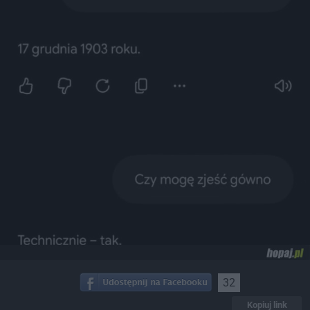
32
Kopiuj link