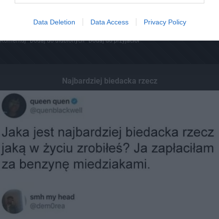
28
Data Deletion
Data Access
Privacy Policy
Kopiuj link
Komentuj
Dodaj do ulubionych
Dodaj do przyjaciół
Najbardziej biedacka rzecz