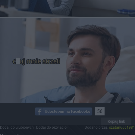
56
Kopiuj link
Dodaj do ulubionych
Dodaj do przyjaciół
Dodano przez:
szatan6661981