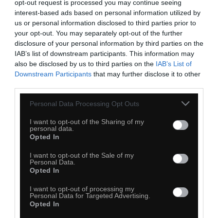
opt-out request is processed you may continue seeing
interest-based ads based on personal information utilized by
us or personal information disclosed to third parties prior to
your opt-out. You may separately opt-out of the further
disclosure of your personal information by third parties on the
IAB’s list of downstream participants. This information may
also be disclosed by us to third parties on the
IAB’s List of
34
Downstream Participants
that may further disclose it to other
third parties.
Kopiuj link
Komentuj
Dodaj do ulubionych
Dodaj do przyjaciół
Personal Data Processing Opt Outs
I want to opt-out of the Sharing of my
personal data.
Kiedyś to były kreskówki
Opted In
I want to opt-out of the Sale of my
Personal Data.
Opted In
I want to opt-out of processing my
Personal Data for Targeted Advertising.
Opted In