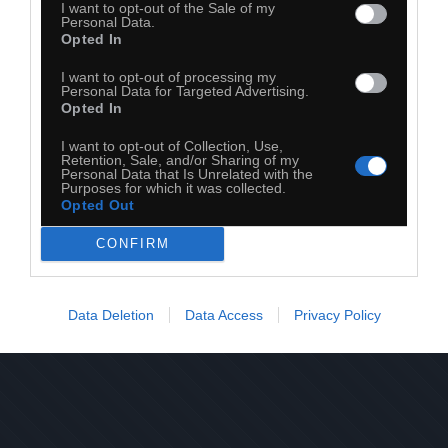
I want to opt-out of the Sale of my
Personal Data.
Opted In
I want to opt-out of processing my
Personal Data for Targeted Advertising.
Opted In
I want to opt-out of Collection, Use,
Retention, Sale, and/or Sharing of my
Personal Data that Is Unrelated with the
Purposes for which it was collected.
Opted Out
28
CONFIRM
Kopiuj link
Komentuj
Dodaj do ulubionych
Dodaj do przyjaciół
Data Deletion
Data Access
Privacy Policy