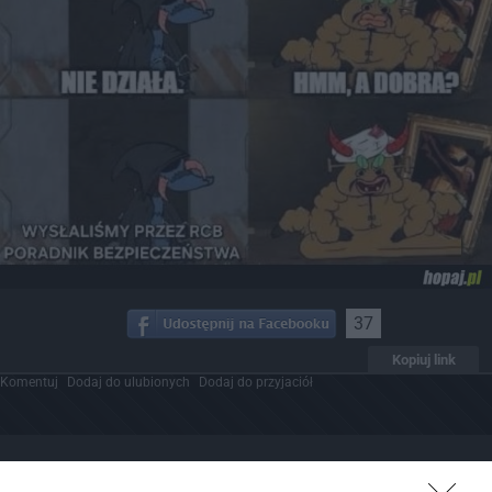
37
Kopiuj link
Komentuj
Dodaj do ulubionych
Dodaj do przyjaciół
Prosta sztuka