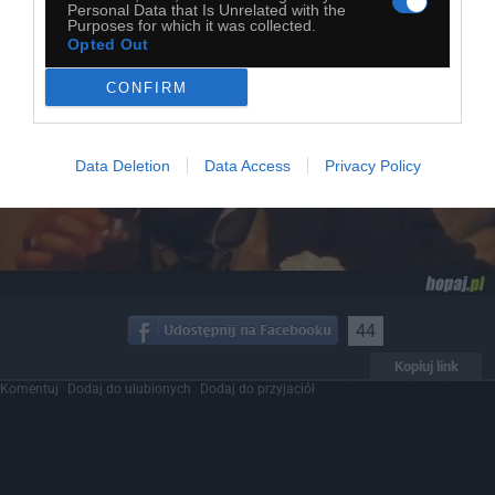
Personal Data that Is Unrelated with the
Purposes for which it was collected.
Opted Out
CONFIRM
Data Deletion
Data Access
Privacy Policy
44
Kopiuj link
Komentuj
Dodaj do ulubionych
Dodaj do przyjaciół