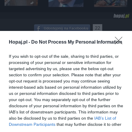
22
Kopiuj link
Hopaj.pl -
Do Not Process My Personal Information
Komentuj
Dodaj do ulubionych
Dodaj do przyjaciół
If you wish to opt-out of the sale, sharing to third parties, or
processing of your personal or sensitive information for
Znane mordy
targeted advertising by us, please use the below opt-out
section to confirm your selection. Please note that after your
opt-out request is processed you may continue seeing
interest-based ads based on personal information utilized by
us or personal information disclosed to third parties prior to
your opt-out. You may separately opt-out of the further
disclosure of your personal information by third parties on the
IAB’s list of downstream participants. This information may
also be disclosed by us to third parties on the
IAB’s List of
Downstream Participants
that may further disclose it to other
third parties.