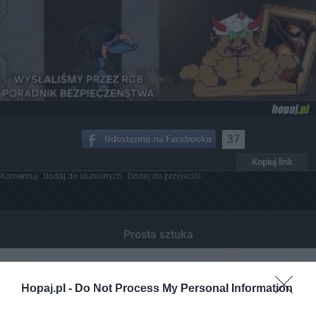
37
Kopiuj link
Komentuj
Dodaj do ulubionych
Dodaj do przyjaciół
Prosta sztuka
Hopaj.pl -
Do Not Process My Personal Information