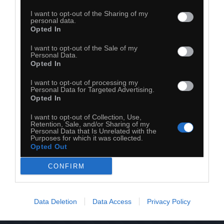
I want to opt-out of the Sharing of my
personal data.
Opted In
I want to opt-out of the Sale of my
30
Personal Data.
Opted In
Kopiuj link
Komentuj
Dodaj do ulubionych
Dodaj do przyjaciół
I want to opt-out of processing my
Personal Data for Targeted Advertising.
Opted In
I want to opt-out of Collection, Use,
Retention, Sale, and/or Sharing of my
Personal Data that Is Unrelated with the
Purposes for which it was collected.
Opted Out
CONFIRM
Data Deletion
Data Access
Privacy Policy