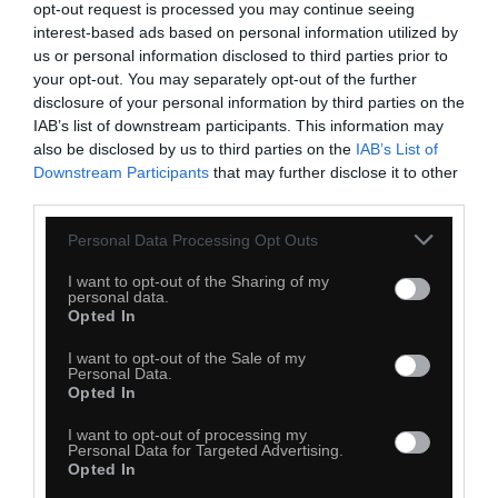
opt-out request is processed you may continue seeing
interest-based ads based on personal information utilized by
us or personal information disclosed to third parties prior to
your opt-out. You may separately opt-out of the further
disclosure of your personal information by third parties on the
IAB’s list of downstream participants. This information may
also be disclosed by us to third parties on the
IAB’s List of
Downstream Participants
that may further disclose it to other
third parties.
Personal Data Processing Opt Outs
I want to opt-out of the Sharing of my
personal data.
Opted In
I want to opt-out of the Sale of my
40
Personal Data.
Opted In
Kopiuj link
Komentuj
Dodaj do ulubionych
Dodaj do przyjaciół
I want to opt-out of processing my
Personal Data for Targeted Advertising.
Opted In