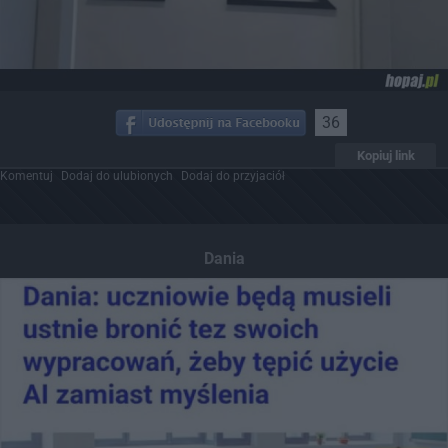
36
Kopiuj link
Komentuj
Dodaj do ulubionych
Dodaj do przyjaciół
Dania