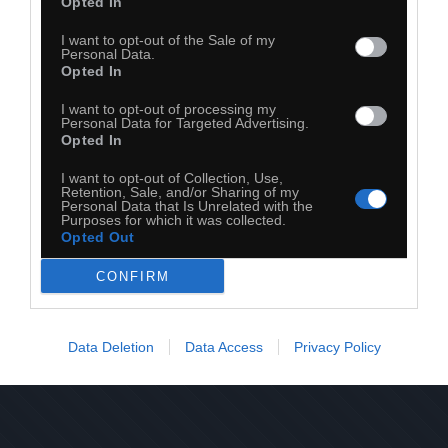
Opted In
I want to opt-out of the Sale of my
Personal Data.
Opted In
I want to opt-out of processing my
Personal Data for Targeted Advertising.
Opted In
I want to opt-out of Collection, Use,
Retention, Sale, and/or Sharing of my
Personal Data that Is Unrelated with the
Purposes for which it was collected.
25
Opted Out
Kopiuj link
CONFIRM
Komentuj
Dodaj do ulubionych
Dodaj do przyjaciół
Data Deletion
Data Access
Privacy Policy