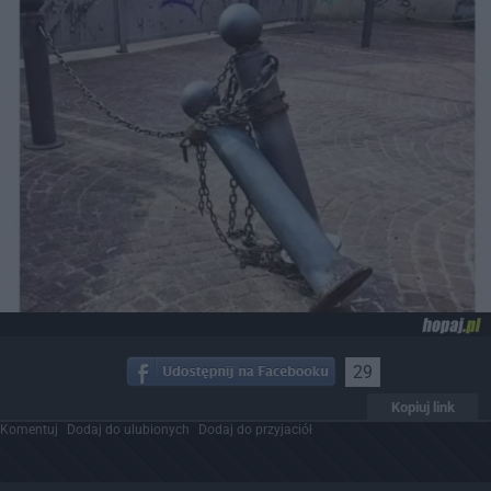
29
Kopiuj link
Komentuj
Dodaj do ulubionych
Dodaj do przyjaciół