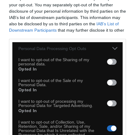
KASIEŃKA
your opt-out. You may separately opt-out of the further
disclosure of your personal information by third parties on the
IAB’s list of downstream participants. This information may
also be disclosed by us to third parties on the
IAB’s List of
Downstream Participants
that may further disclose it to other
third parties.
Personal Data Processing Opt Outs
I want to opt-out of the Sharing of my
personal data.
Opted In
I want to opt-out of the Sale of my
Personal Data.
Opted In
0
I want to opt-out of processing my
Personal Data for Targeted Advertising.
Kopiuj link
Opted In
Komentuj
Dodaj do ulubionych
Dodaj do przyjaciół
I want to opt-out of Collection, Use,
Retention, Sale, and/or Sharing of my
Personal Data that Is Unrelated with the
Purposes for which it was collected.