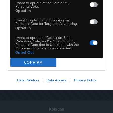
I want to opt-out of the Sale of my
Komentuj
Dodaj do ulubionych
Dodaj do przyjaciół
Personal Data.
Opted In
I want to opt-out of processing my
Personal Data for Targeted Advertising.
Opted In
I want to opt-out of Collection, Use,
Retention, Sale, and/or Sharing of my
Personal Data that Is Unrelated with the
Purposes for which it was collected.
Opted Out
CONFIRM
Data Deletion
Data Access
Privacy Policy
Kolagen