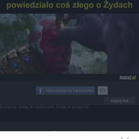
51
Kopiuj link
Komentuj
Dodaj do ulubionych
Dodaj do przyjaciół
Sprawaczenie