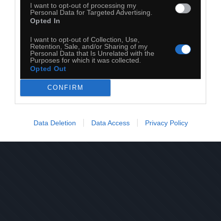
I want to opt-out of processing my
Personal Data for Targeted Advertising.
Opted In
I want to opt-out of Collection, Use,
Retention, Sale, and/or Sharing of my
20
Personal Data that Is Unrelated with the
Purposes for which it was collected.
Kopiuj link
Opted Out
Komentuj
Dodaj do ulubionych
Dodaj do przyjaciół
CONFIRM
Data Deletion
Data Access
Privacy Policy