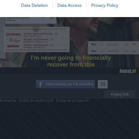
Data Deletion
Data Access
Privacy Policy
38
Kopiuj link
Komentuj
Dodaj do ulubionych
Dodaj do przyjaciół