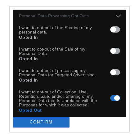
third parties.
Personal Data Processing Opt Outs
I want to opt-out of the Sharing of my
personal data.
Opted In
I want to opt-out of the Sale of my
21
Personal Data.
Opted In
Kopiuj link
Komentuj
Dodaj do ulubionych
Dodaj do przyjaciół
I want to opt-out of processing my
Personal Data for Targeted Advertising.
Opted In
I want to opt-out of Collection, Use,
Złodziejstwo
Retention, Sale, and/or Sharing of my
Personal Data that Is Unrelated with the
Purposes for which it was collected.
Opted Out
CONFIRM