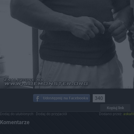
340
Kopiuj link
Dodaj do ulubionych
Dodaj do przyjaciół
Dodano przez:
askafil
Komentarze